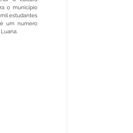
 o município 
mil estudantes 
 é um numero 
 Luana. 