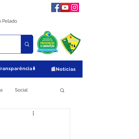
o Pelado
Transparência⬇️
📰Notícias
ia
Social
Meio Ambiente