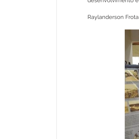
desenvolvimento es
Raylanderson Frot