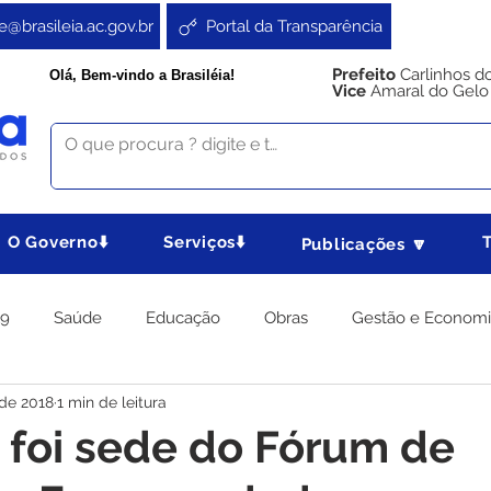
e@brasileia.ac.gov.br
Portal da Transparência
Prefeito
Carlinhos d
Olá, Bem-vindo a Brasiléia!
Vice
Amaral do Gelo
O Governo⬇️
Serviços⬇️
Publicações 🔽
19
Saúde
Educação
Obras
Gestão e Econom
 de 2018
1 min de leitura
 Gabinete
Agricultura e Produção
Direitos e Cidadania
a foi sede do Fórum de