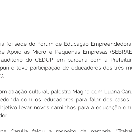
eia foi sede do Fórum de Educação Empreendedora r
o de Apoio às Micro e Pequenas Empresas (SEBRAE),
o auditório do CEDUP, em parceria com a Prefeitura
apuri e teve participação de educadores dos três mu
C.
m atração cultural, palestra Magna com Luana Caru
edonda com os educadores para falar dos casos 
jetivo levar novos caminhos para a educação em
er.
na Carulla falou a respeito da parceria. “Trabal