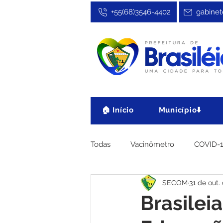
+55(68)3546-4402
gabinet
🏠 Início
Município⬇️
Todas
Vacinômetro
COVID-
SECOM
31 de out.
Cultura, Festa e Esporte
No
Brasilei