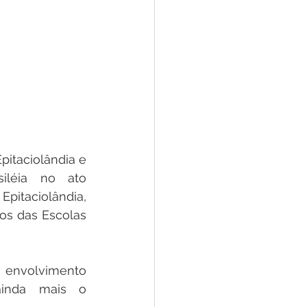
itaciolândia e 
iléia no ato 
taciolândia, 
s das Escolas 
o envolvimento 
ainda mais o 