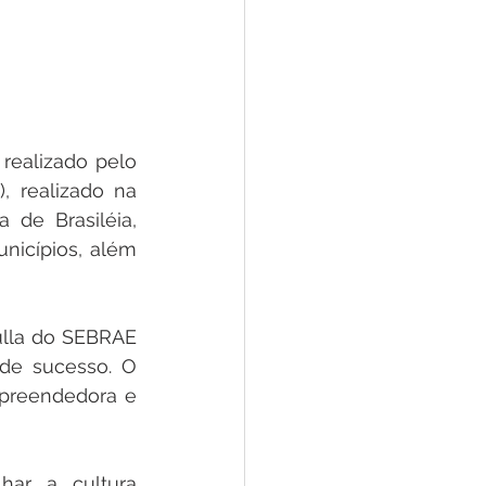
ealizado pelo 
 realizado na 
 de Brasiléia, 
nicípios, além 
lla do SEBRAE 
de sucesso. O 
preendedora e 
har a cultura 