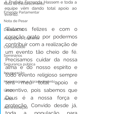
A Prefeita Fernanda Hassem e toda a 
Nota de Esclarecimento
equipe vêm dando total apoio ao 
Emenda Parlamentar
evento.
Nota de Pesar
"Estamos felizes e com o 
Defesa Civil
coração grato por podermos 
Alagação e Enchente
contribuir com a realização de 
Comunidade
um evento tão cheio de fé. 
Seminários
Precisamos cuidar da nossa 
Segurança pública
alma e do nosso espírito e 
Inauguração
todo evento religioso sempre 
terá meu total apoio e 
Homenagem e Agradecimento
incentivo, pois sabemos que 
Lazer
Deus é a nossa força e 
Aviso
proteção. Convido desde já, 
Administração
toda a população para 