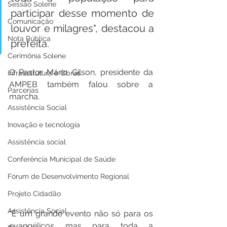
Sessão Solene
participar desse momento de 
Comunicação
louvor e milagres", destacou a 
Nota Pública
prefeita.
Cerimônia Solene
O Pastor Mário Gilson, presidente da 
Infraestrutura e Obras
AMPEB também falou sobre a 
Parcerias
marcha.
Assistência Social
Inovação e tecnologia
Assistência social
Conferência Municipal de Saúde
Fórum de Desenvolvimento Regional
Projeto Cidadão
Assistência Social
"É um grande evento não só para os 
evangélicos mas para toda a 