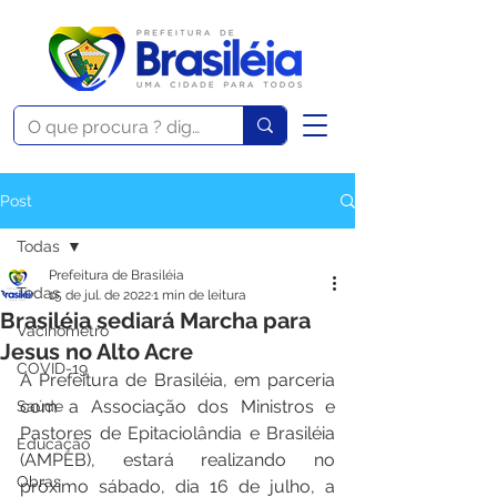
Post
Todas
Prefeitura de Brasiléia
Todas
15 de jul. de 2022
1 min de leitura
Brasiléia sediará Marcha para
Vacinômetro
Jesus no Alto Acre
COVID-19
A Prefeitura de Brasiléia, em parceria 
com a Associação dos Ministros e 
Saúde
Pastores de Epitaciolândia e Brasiléia 
Educação
(AMPEB), estará realizando no 
Obras
próximo sábado, dia 16 de julho, a 