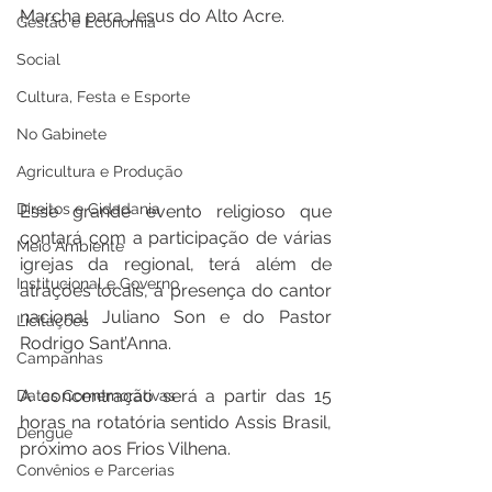
Marcha para Jesus do Alto Acre.
Gestão e Economia
Social
Cultura, Festa e Esporte
No Gabinete
Agricultura e Produção
Direitos e Cidadania
Esse grande evento religioso que 
contará com a participação de várias 
Meio Ambiente
igrejas da regional, terá além de 
Institucional e Governo
atrações locais, a presença do cantor 
nacional Juliano Son e do Pastor 
Licitações
Rodrigo Sant’Anna.
Campanhas
A concentração será a partir das 15 
Datas Comemorativas
horas na rotatória sentido Assis Brasil, 
Dengue
próximo aos Frios Vilhena.
Convênios e Parcerias