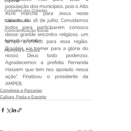
Esporte
população dos municípios, pois o Alto 
Conselho das Cidades
Acre marcha para Jesus neste 
sábado, dia 16 de julho. Convidamos 
Capacitação
todos para participarem conosco 
Conscientização Social
desse grande encontro religioso, um 
Agricultura Familiar
tempo profético para essa região. 
Brasiléia vai tremer para a glória do 
Memória e Cultura
nosso Deus todo poderoso. 
Agradecemos a prefeita Fernanda 
Hassem que tem nos apoiado nessa 
ação". Finalizou o presidente da 
AMPEB.
Convênios e Parcerias
Cultura, Festa e Esporte