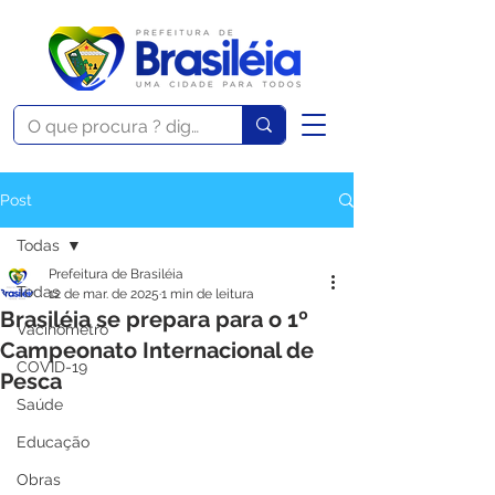
Post
Todas
Prefeitura de Brasiléia
Todas
12 de mar. de 2025
1 min de leitura
Brasiléia se prepara para o 1º
Vacinômetro
Campeonato Internacional de
COVID-19
Pesca
Saúde
Educação
Obras