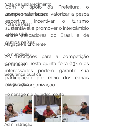
Nota de Esclarecimento
Com o apoio da Prefeitura, o 
campeonato busca valorizar a pesca 
Emenda Parlamentar
esportiva, incentivar o turismo 
Nota de Pesar
sustentável e promover o intercâmbio 
Defesa Civil
entre pescadores do Brasil e de 
outros países.
Alagação e Enchente
Comunidade
As inscrições para a competição 
começam nesta quinta-feira (13), e os 
Seminários
interessados podem garantir sua 
Segurança pública
participação por meio dos canais 
Inauguração
oficiais da organização.
Homenagem e Agradecimento
Lazer
Aviso
Administração