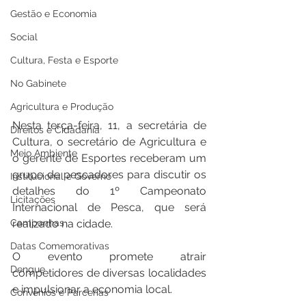
Gestão e Economia
Social
Cultura, Festa e Esporte
No Gabinete
Agricultura e Produção
Nesta terça-feira, 11, a secretária de 
Direitos e Cidadania
Cultura, o secretário de Agricultura e 
Meio Ambiente
o gerente de Esportes receberam um 
grupo de pescadores para discutir os 
Institucional e Governo
detalhes do 1º Campeonato 
Licitações
Internacional de Pesca, que será 
Campanhas
realizado na cidade.
Datas Comemorativas
O evento promete atrair 
Dengue
competidores de diversas localidades 
e impulsionar a economia local.
Convênios e Parcerias