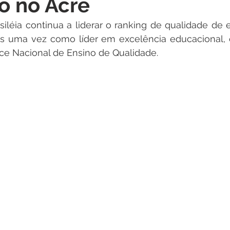
o no Acre
itações
Campanhas
Datas Comemorativas
Dengu
iléia continua a liderar o ranking de qualidade de e
s uma vez como líder em excelência educacional,
 de Esclarecimento
Emenda Parlamentar
Nota de Pes
ice Nacional de Ensino de Qualidade.
nidade
Seminários
Segurança pública
Inauguraç
Lazer
Aviso