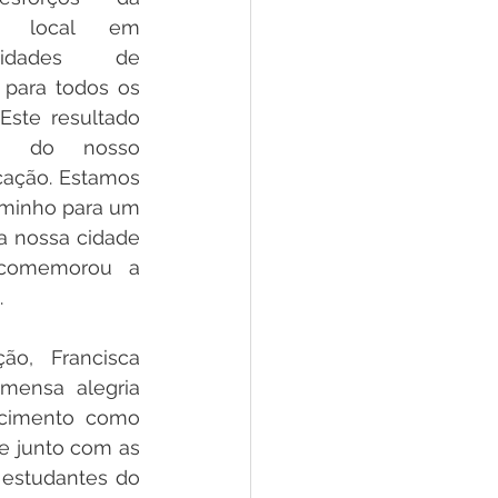
a local em 
nidades de 
 para todos os 
Este resultado 
o do nosso 
ção. Estamos 
aminho para um 
a nossa cidade 
 comemorou a 
.
o, Francisca 
imensa alegria 
cimento como 
 junto com as 
estudantes do 