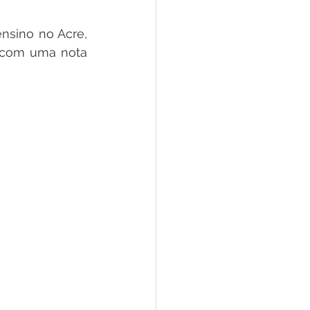
e
nsino no Acre, 
 com uma nota 
ar
Defesa Civil
ão