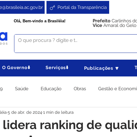
e@brasileia.ac.gov.br
Portal da Transparência
Prefeito
Carlinhos d
Olá, Bem-vindo a Brasiléia!
Vice
Amaral do Gelo
O Governo⬇️
Serviços⬇️
Publicações 🔽
19
Saúde
Educação
Obras
Gestão e Econom
léia
5 de abr. de 2024
1 min de leitura
 Gabinete
Agricultura e Produção
Direitos e Cidadania
a lidera ranking de qual