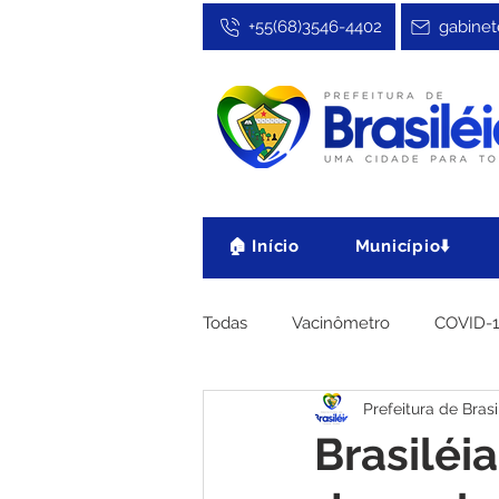
+55(68)3546-4402
gabinet
🏠 Início
Município⬇️
Todas
Vacinômetro
COVID-
Prefeitura de Brasi
Cultura, Festa e Esporte
No
Brasiléi