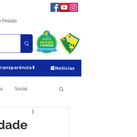
o Pelado
Transparência⬇️
📰Notícias
ia
Social
Meio Ambiente
idade