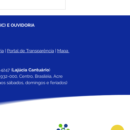
tim Covid-19
lizado, 21 de julho de
2
IC) E OUVIDORIA
ia
 |
Portal de Transparência
 | 
Mapa 
-4247 
(
Lajúcia Cantuário
)
932-000, Centro, Brasiléia, Acre
aos sábados, domingos e feriados)