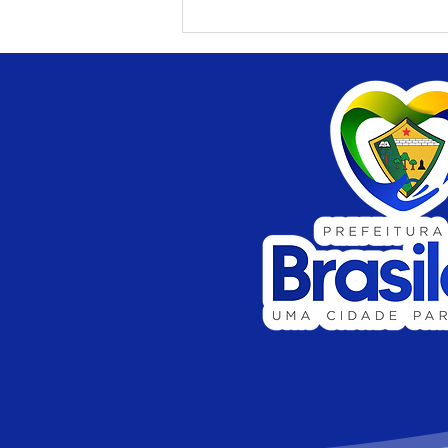
Prevenção não tem idade:
VACINE-SE