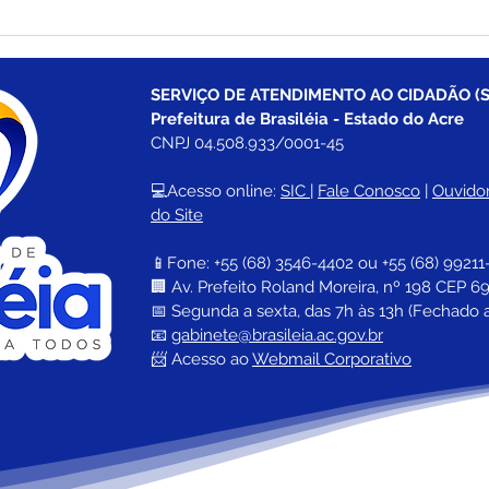
Boletim Covid-19
Bole
atualizado, 25 de julho de
atua
2022
202
SERVIÇO DE ATENDIMENTO AO CIDADÃO (S
Prefeitura de Brasiléia - Estado do Acre
CNPJ 04.508.933/0001-45
💻Acesso online: 
SIC 
| 
Fale Conosco
 | 
Ouvidor
do Site
📱Fone: +55 (68) 
3546-4402 ou +55 (68) 99211
🏢 
Av. Prefeito Roland Moreira, nº 198 CEP 69
📅 Segunda a sexta, das 7h às 13h (Fechado 
📧 
gabinete@brasileia.ac.gov.br
📨 Acesso ao 
Webmail Corporativo