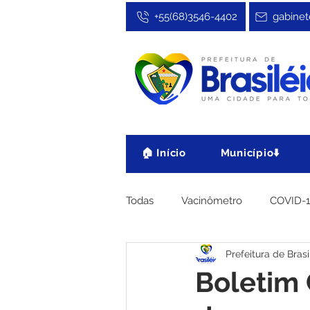
+55(68)3546-4402
gabinet
🏠 Início
Município⬇️
Todas
Vacinômetro
COVID-
Prefeitura de Brasi
Cultura, Festa e Esporte
No
Boletim 