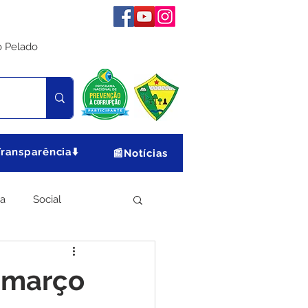
o Pelado
Transparência⬇️
📰Notícias
ia
Social
Meio Ambiente
e março