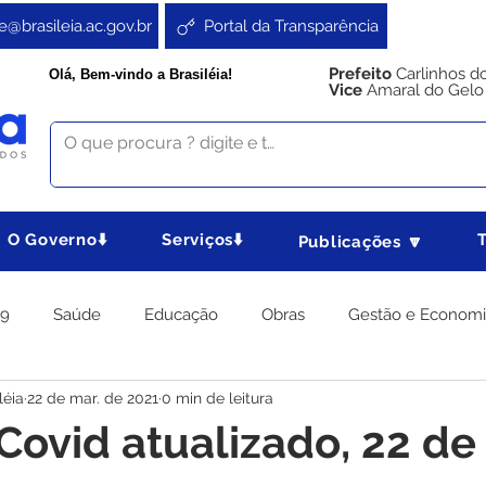
e@brasileia.ac.gov.br
Portal da Transparência
Prefeito
Carlinhos d
Olá, Bem-vindo a Brasiléia!
Vice
Amaral do Gelo
O Governo⬇️
Serviços⬇️
Publicações 🔽
19
Saúde
Educação
Obras
Gestão e Econom
léia
22 de mar. de 2021
0 min de leitura
 Gabinete
Agricultura e Produção
Direitos e Cidadania
Covid atualizado, 22 d