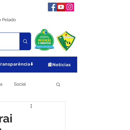
o Pelado
Transparência⬇️
📰Notícias
ia
Social
Meio Ambiente
rai