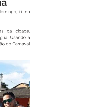
ia
e
omingo, 11, no 
ar
Defesa Civil
s da cidade, 
ria. Usando a 
ão
ão do Carnaval 