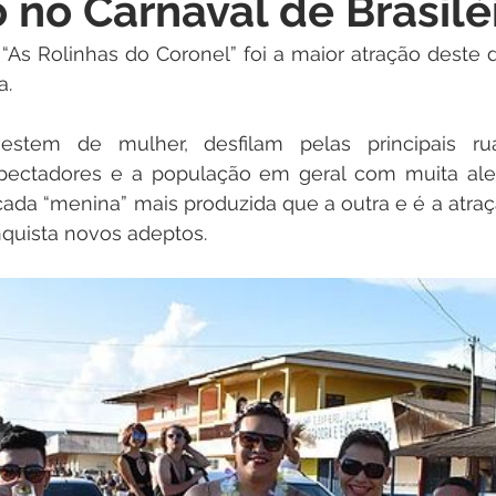
 no Carnaval de Brasilé
itações
Campanhas
Datas Comemorativas
Dengu
 “As Rolinhas do Coronel” foi a maior atração deste d
a.
 de Esclarecimento
Emenda Parlamentar
Nota de Pes
tem de mulher, desfilam pelas principais rua
pectadores e a população em geral com muita aleg
nidade
Seminários
Segurança pública
Inauguraç
 cada “menina” mais produzida que a outra e é a atraç
quista novos adeptos.
Lazer
Aviso