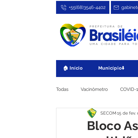
+55(68)3546-4402
gabinet
🏠 Início
Município⬇️
Todas
Vacinômetro
COVID-
SECOM
15 de fev.
Cultura, Festa e Esporte
No
Bloco As