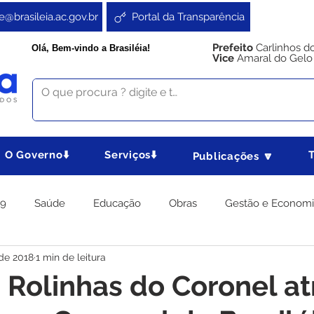
e@brasileia.ac.gov.br
Portal da Transparência
Prefeito
Carlinhos d
Olá, Bem-vindo a Brasiléia!
Vice
Amaral do Gelo
O Governo⬇️
Serviços⬇️
Publicações 🔽
19
Saúde
Educação
Obras
Gestão e Econom
 de 2018
1 min de leitura
 Gabinete
Agricultura e Produção
Direitos e Cidadania
 Rolinhas do Coronel at