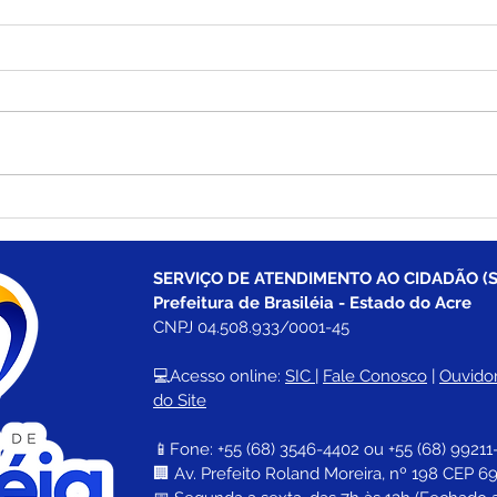
Brasiléia apresenta Plano
Bras
de Desenvolvimento
trei
Econômico e fortalece o
têni
compromisso com o
com
SERVIÇO DE ATENDIMENTO AO CIDADÃO (S
crescimento sustentável
Prefeitura de Brasiléia - Estado do Acre
CNPJ 04.508.933/0001-45
💻Acesso online: 
SIC 
| 
Fale Conosco
 | 
Ouvidor
do Site
📱Fone: +55 (68) 
3546-4402 ou +55 (68) 99211
🏢 
Av. Prefeito Roland Moreira, nº 198 CEP 69