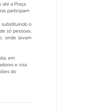
s até a Praça 
ras participam 
substituindo o 
de 10 pessoas, 
, onde levam 
lia, em 
adores e visa 
liões do 