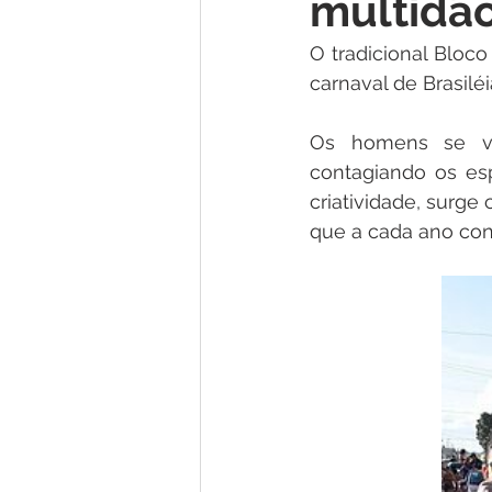
multidão
Institucional e Governo
Lic
O tradicional Bloco
carnaval de Brasiléi
Convênios e Parcerias
Nota
Os homens se ves
contagiando os es
Alagação e Enchente
Comu
criatividade, surge
que a cada ano con
Homenagem e Agradecimento