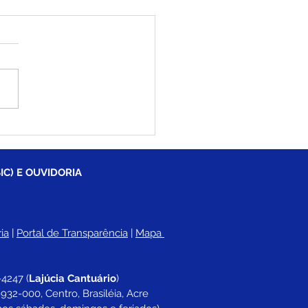
iléia recebe oficina,
namento e torneio de
s de mesa em parceria
 a FTMEAC
IC) E OUVIDORIA
ia
 |
Portal de Transparência
 | 
Mapa 
-4247 
(
Lajúcia Cantuário
)
932-000, Centro, Brasiléia, Acre