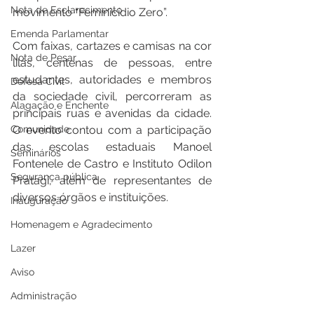
Nota de Esclarecimento
movimento “Feminicídio Zero”.
Emenda Parlamentar
Com faixas, cartazes e camisas na cor 
Nota de Pesar
lilás, centenas de pessoas, entre 
estudantes, autoridades e membros 
Defesa Civil
da sociedade civil, percorreram as 
Alagação e Enchente
principais ruas e avenidas da cidade. 
Comunidade
O evento contou com a participação 
das escolas estaduais Manoel 
Seminários
Fontenele de Castro e Instituto Odilon 
Segurança pública
Pratagí, além de representantes de 
diversos órgãos e instituições.
Inauguração
Homenagem e Agradecimento
Lazer
Aviso
Administração