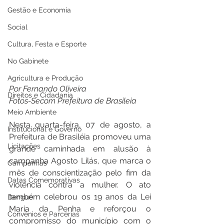
Gestão e Economia
Social
Cultura, Festa e Esporte
No Gabinete
Agricultura e Produção
Por Fernando Oliveira 
Direitos e Cidadania
Fotos-Secom Prefeitura de Brasileia 
Meio Ambiente
Nesta quarta-feira, 07 de agosto, a 
Institucional e Governo
Prefeitura de Brasiléia promoveu uma 
Licitações
grande caminhada em alusão à 
campanha Agosto Lilás, que marca o 
Campanhas
mês de conscientização pelo fim da 
Datas Comemorativas
violência contra a mulher. O ato 
também celebrou os 19 anos da Lei 
Dengue
Maria da Penha e reforçou o 
Convênios e Parcerias
compromisso do município com o 