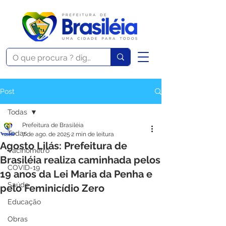
Post
Todas
Prefeitura de Brasiléia
Todas
7 de ago. de 2025
2 min de leitura
Agosto Lilás: Prefeitura de
Vacinômetro
Brasiléia realiza caminhada pelos
COVID-19
19 anos da Lei Maria da Penha e
Saúde
pelo Feminicídio Zero
Educação
Obras