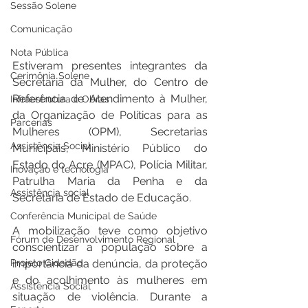
Sessão Solene
Comunicação
Nota Pública
Estiveram presentes integrantes da 
Cerimônia Solene
Secretaria da Mulher, do Centro de 
Referência de Atendimento à Mulher, 
Infraestrutura e Obras
da Organização de Políticas para as 
Parcerias
Mulheres (OPM), Secretarias 
Assistência Social
Municipais, Ministério Público do 
Estado do Acre (MPAC), Polícia Militar, 
Inovação e tecnologia
Patrulha Maria da Penha e da 
Assistência social
Secretaria de Estado de Educação.
Conferência Municipal de Saúde
A mobilização teve como objetivo 
Fórum de Desenvolvimento Regional
conscientizar a população sobre a 
importância da denúncia, da proteção 
Projeto Cidadão
e do acolhimento às mulheres em 
Assistência Social
situação de violência. Durante a 