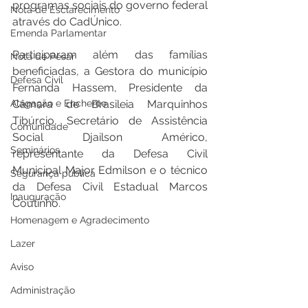
programas sociais do governo federal 
Nota de Esclarecimento
através do CadÚnico. 
Emenda Parlamentar
Participaram além das famílias 
Nota de Pesar
beneficiadas, a Gestora do município 
Defesa Civil
Fernanda Hassem, Presidente da 
Alagação e Enchente
Câmara de Brasileia Marquinhos 
Tibúrcio, Secretário de Assistência 
Comunidade
Social Djailson Américo, 
Seminários
representante da Defesa Civil 
Municipal Major Edmilson e o técnico 
Segurança pública
da Defesa Civil Estadual Marcos 
Inauguração
Coutinho. 
Homenagem e Agradecimento
Lazer
Aviso
Administração