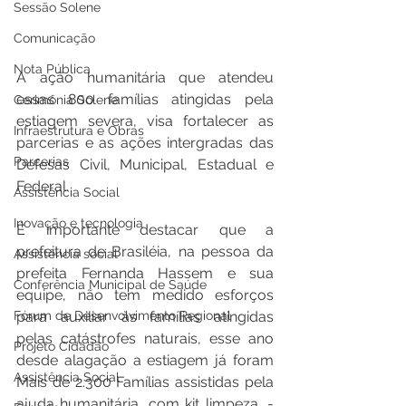
Sessão Solene
Comunicação
Nota Pública
A ação humanitária que atendeu 
essas 800 famílias atingidas pela 
Cerimônia Solene
estiagem severa, visa fortalecer as 
Infraestrutura e Obras
parcerias e as ações intergradas das 
Parcerias
Defesas Civil, Municipal, Estadual e 
Federal.
Assistência Social
Inovação e tecnologia
É importante destacar que a 
prefeitura de Brasiléia, na pessoa da 
Assistência social
prefeita Fernanda Hassem e sua 
Conferência Municipal de Saúde
equipe, não tem medido esforços 
para auxiliar às famílias atingidas 
Fórum de Desenvolvimento Regional
pelas catástrofes naturais, esse ano 
Projeto Cidadão
desde alagação a estiagem já foram 
Assistência Social
Mais de 2.300 Famílias assistidas pela 
ajuda humanitária, com kit limpeza, - 