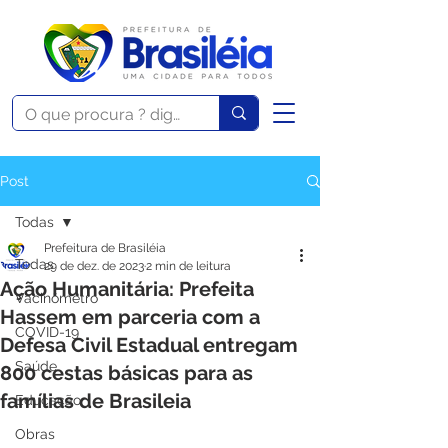
Post
Todas
Prefeitura de Brasiléia
Todas
29 de dez. de 2023
2 min de leitura
Ação Humanitária: Prefeita
Vacinômetro
Hassem em parceria com a
COVID-19
Defesa Civil Estadual entregam
Saúde
800 cestas básicas para as
famílias de Brasileia
Educação
Obras