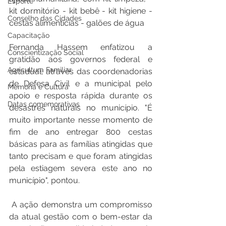
Esporte
kit dormitório - kit bebê - kit higiene - 
Conselho das Cidades
cestas alimentícias - galões de água 
Capacitação
Fernanda Hassem enfatizou a 
Conscientização Social
gratidão aos governos federal e 
Agricultura Familiar
estadual, através das coordenadorias 
de Defesa Civil e a municipal pelo 
Memória e Cultura
apoio e resposta rápida durante os 
Datas comemorativas
desastres naturais no município. "É 
muito importante nesse momento de 
fim de ano entregar 800 cestas 
básicas para as famílias atingidas que 
tanto precisam e que foram atingidas 
pela estiagem severa este ano no 
município", pontou. 
 A ação demonstra um compromisso 
da atual gestão com o bem-estar da 