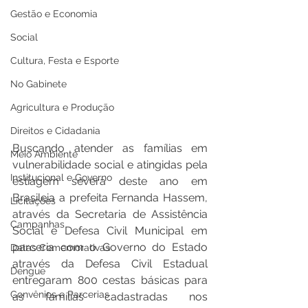
Gestão e Economia
Social
Cultura, Festa e Esporte
No Gabinete
Agricultura e Produção
Direitos e Cidadania
Buscando atender as famílias em 
Meio Ambiente
vulnerabilidade social e atingidas pela 
Institucional e Governo
estiagem severa deste ano em 
Brasileia a prefeita Fernanda Hassem, 
Licitações
através da Secretaria de Assistência 
Campanhas
Social e Defesa Civil Municipal em 
parceria com o Governo do Estado 
Datas Comemorativas
através da Defesa Civil Estadual 
Dengue
entregaram 800 cestas básicas para 
Convênios e Parcerias
as famílias cadastradas nos 