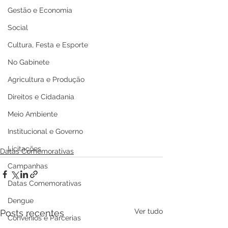
Gestão e Economia
Social
Cultura, Festa e Esporte
No Gabinete
Agricultura e Produção
Direitos e Cidadania
Meio Ambiente
Institucional e Governo
Licitações
Datas Comemorativas
Campanhas
Datas Comemorativas
Dengue
Ver tudo
Posts recentes
Convênios e Parcerias