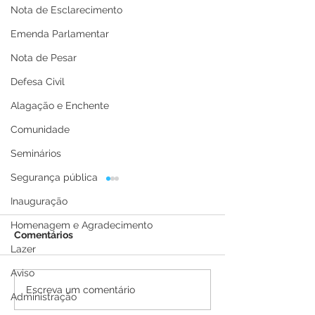
Nota de Esclarecimento
Emenda Parlamentar
Nota de Pesar
Defesa Civil
Alagação e Enchente
Comunidade
Seminários
Segurança pública
Inauguração
Homenagem e Agradecimento
Comentários
Lazer
Aviso
Prefeitura de Brasiléia
Parabéns, Brasil
Escreva um comentário
Administração
realiza desfile cívico e
pelos seus 115 