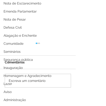
Nota de Esclarecimento
Emenda Parlamentar
Nota de Pesar
Defesa Civil
Alagação e Enchente
Comunidade
Seminários
Segurança pública
Comentários
Inauguração
Homenagem e Agradecimento
Prefeitura de Brasiléia
Parabéns, Brasil
Escreva um comentário
Lazer
realiza desfile cívico e
pelos seus 115 
militar em
Aviso
comemoração aos 116
Administração
anos do município