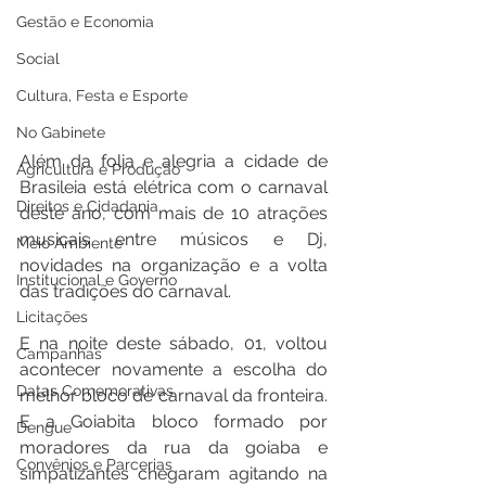
Gestão e Economia
Social
Cultura, Festa e Esporte
No Gabinete
Além da folia e alegria a cidade de 
Agricultura e Produção
Brasileia está elétrica com o carnaval 
Direitos e Cidadania
deste ano, com mais de 10 atrações 
musicais entre músicos e Dj, 
Meio Ambiente
novidades na organização e a volta 
Institucional e Governo
das tradições do carnaval. 
Licitações
E na noite deste sábado, 01, voltou 
Campanhas
acontecer novamente a escolha do 
Datas Comemorativas
melhor bloco de carnaval da fronteira. 
E a Goiabita bloco formado por 
Dengue
moradores da rua da goiaba e 
Convênios e Parcerias
simpatizantes chegaram agitando na 