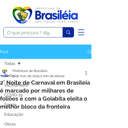
Post
Todas
Prefeitura de Brasiléia
Todas
3 de mar. de 2025
2 min de leitura
2° Noite de Carnaval em Brasileia
Vacinômetro
é marcado por milhares de
COVID-19
foliões e com a Goiabita eleita o
Saúde
melhor bloco da fronteira
Educação
Obras