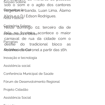
Sessão Solene
sob o som e o agito dos cantores 
Comunicação
Rogerlan e banda, Luan Lima, Álamo 
Kário e o DJ Edson Rodrigues.
Nota Pública
Cerimônia Solene
Neste domingo 02, terceiro dia de 
folia na fronteira acontece o maior 
Infraestrutura e Obras
carnaval de rua da cidade com o 
Parcerias
desfile do tradicional bloco as 
Rolinhas do Coronel a partir das 16h. 
Assistência Social
Inovação e tecnologia
Assistência social
Conferência Municipal de Saúde
Fórum de Desenvolvimento Regional
Projeto Cidadão
Assistência Social