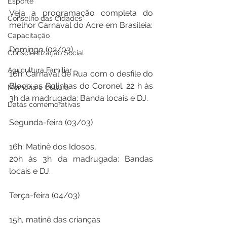
Esporte
Veja a programação completa do 
Conselho das Cidades
melhor Carnaval do Acre em Brasileia: 
Capacitação
Domingo (02/03)
Conscientização Social
Agricultura Familiar
16h: Carnaval de Rua com o desfile do 
Bloco as Rolinhas do Coronel. 22 h às 
Memória e Cultura
3h da madrugada: Banda locais e DJ.
Datas comemorativas
Segunda-feira (03/03)
16h: Matinê dos Idosos, 
20h às 3h da madrugada: Bandas 
locais e DJ.
Terça-feira (04/03)
15h, matinê das crianças