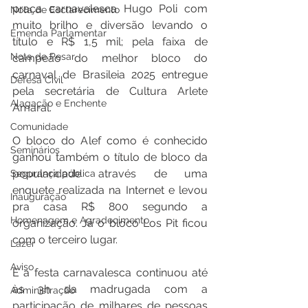
praça carnavalesca Hugo Poli com 
Nota de Esclarecimento
muito brilho e diversão levando o 
Emenda Parlamentar
título e R$ 1,5 mil; pela faixa de 
Nota de Pesar
campeão do melhor bloco do 
carnaval de Brasileia 2025 entregue 
Defesa Civil
pela secretária de Cultura Arlete 
Alagação e Enchente
Amaral.  
Comunidade
O bloco do Alef como é conhecido 
Seminários
ganhou também o título de bloco da 
popularidade através de uma 
Segurança pública
enquete realizada na Internet e levou 
Inauguração
pra casa R$ 800 segundo a 
Homenagem e Agradecimento
organização. Já o bloco Los Pit ficou 
com o terceiro lugar.
Lazer
Aviso
E a festa carnavalesca continuou até 
às 3h da madrugada com a 
Administração
participação de milhares de pessoas 