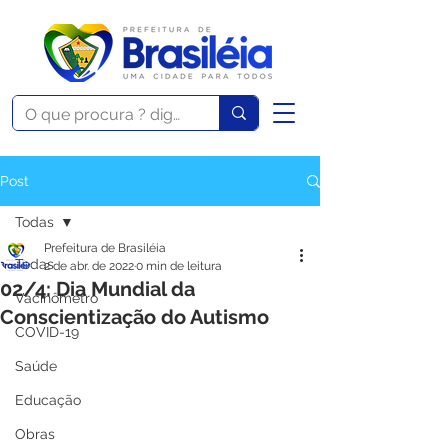
Post
Todas
Prefeitura de Brasiléia
Todas
2 de abr. de 2022
0 min de leitura
02/4: Dia Mundial da
Vacinômetro
Conscientização do Autismo
COVID-19
Saúde
Educação
Obras