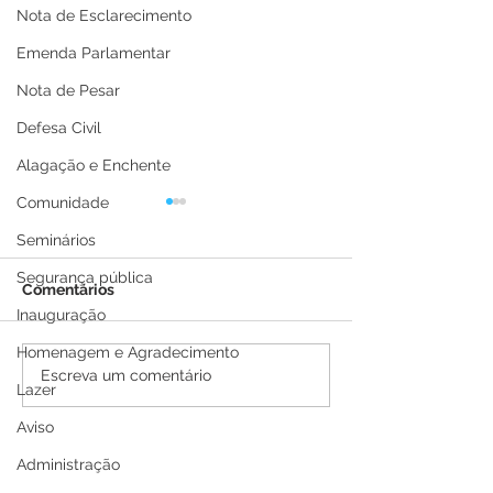
Nota de Esclarecimento
Emenda Parlamentar
Nota de Pesar
Defesa Civil
Alagação e Enchente
Comunidade
Seminários
Segurança pública
Comentários
Inauguração
Homenagem e Agradecimento
Prefeitura de Brasiléia
Parabéns, Brasil
Escreva um comentário
Lazer
realiza desfile cívico e
pelos seus 115 
militar em
Aviso
comemoração aos 116
Administração
anos do município