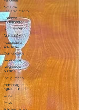
Parcerias
Nota de
Esclarecimento
Emenda
Parlamentar
Nota de Pesar
Defesa Civil
Alagação e
Enchente
Comunidade
Seminários
Segurança
pública
Inauguração
Homenagem e
Agradecimento
Lazer
Aviso
Administração