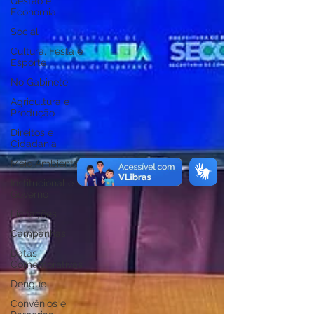
Gestão e
Economia
Social
Cultura, Festa e
Esporte
No Gabinete
Agricultura e
Produção
Direitos e
Cidadania
Meio Ambiente
Institucional e
Governo
Licitações
Campanhas
Datas
Comemorativas
Dengue
Convênios e