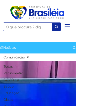
📰Notícias
Comunicação
Todas
Vacinômetro
COVID-19
Saúde
Educação
Obras